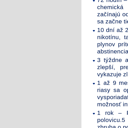
72 hodín –
chemická 
začínajú o
sa začne t
10 dní až 
nikotínu, 
plynov prí
abstinenci
3 týždne 
zlepší, p
vykazuje z
1 až 9 me
riasy sa o
vysporiada
možnosť in
1 rok – R
polovicu.5
zhruba o po