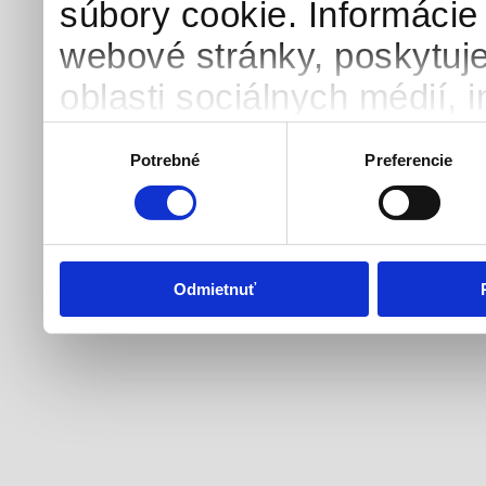
súbory cookie. Informácie
webové stránky, poskytuj
oblasti sociálnych médií, i
môžu príslušné informácie
Výber
Potrebné
Preferencie
súhlasu
ktoré ste im poskytli alebo
používali ich služby.
Odmietnuť