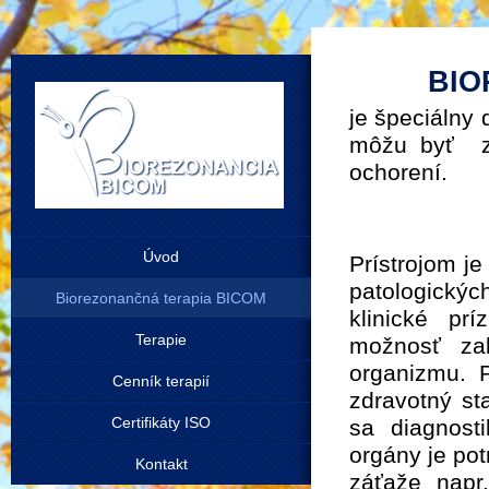
BIO
je špeciálny
môžu byť zi
ochorení.
Úvod
Prístrojom j
patologickýc
Biorezonančná terapia BICOM
klinické pr
Terapie
možnosť zab
organizmu. P
Cenník terapií
zdravotný st
Certifikáty ISO
sa diagnosti
orgány je pot
Kontakt
záťaže napr