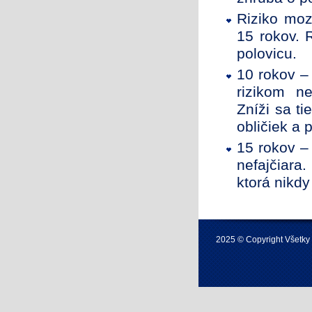
Riziko moz
15 rokov. 
polovicu.
10 rokov –
rizikom n
Zníži sa ti
obličiek a 
15 rokov – 
nefajčiara
ktorá nikdy
2025 © Copyright Všetky