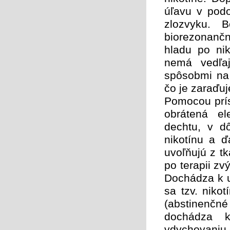
úľavu v podo
zlozvyku. B
biorezonanč
hladu po ni
nemá vedľaj
spôsobmi na 
čo je zaraďuj
Pomocou prís
obrátená el
dechtu, v dô
nikotínu a ď
uvoľňujú z tk
po terapii zvý
Dochádza k u
sa tzv. niko
(abstinenčn
dochádza k 
vdychovaniu c