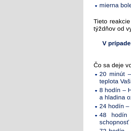
mierna bol
Tieto reakci
týždňov od v
V prípade
Čo sa deje vo
20 minút –
teplota Vaš
8 hodín – H
a hladina 
24 hodín – 
48 hodín 
schopnosť 