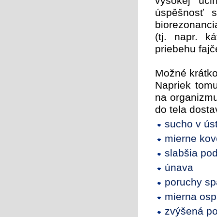
vysokej úči
úspěšnosť s
biorezonanci
(tj. napr. k
priebehu faj
Možné krátko
Napriek tomu
na organizmu
do tela dosta
sucho v ús
mierne kov
slabšia po
únava
poruchy s
mierna osp
zvýšená po