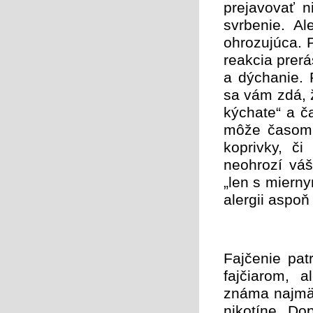
prejavovať n
svrbenie. Al
ohrozujúca. P
reakcia prer
a dýchanie. 
sa vám zdá, ž
kýchate“ a č
môže časom 
koprivky, či
neohrozí váš
„len s mierny
alergii aspoň
Fajčenie pat
fajčiarom, 
známa najmä 
nikotíne. Do