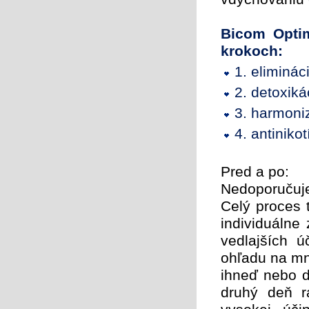
Bicom Optim
krokoch:
1. eliminác
2. detoxik
3. harmoni
4. antiniko
Pred a po:
Nedoporučuje
Celý proces 
individuálne
vedlajších 
ohľadu na mn
ihneď nebo d
druhý deň r