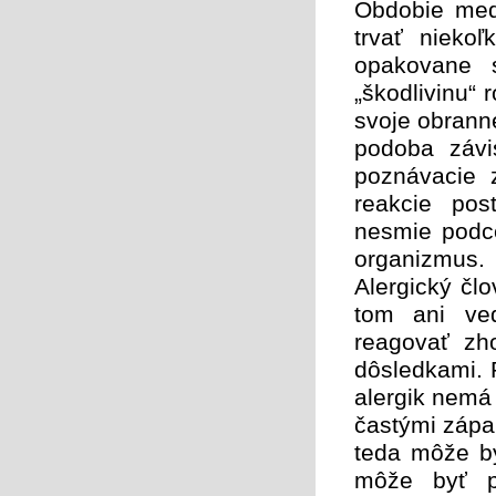
Obdobie med
trvať nieko
opakovane 
„škodlivinu“
svoje obrann
podoba závis
poznávacie 
reakcie pos
nesmie podce
organizmus. 
Alergický čl
tom ani ved
reagovať zh
dôsledkami. P
alergik nemá
častými zápal
teda môže by
môže byť p