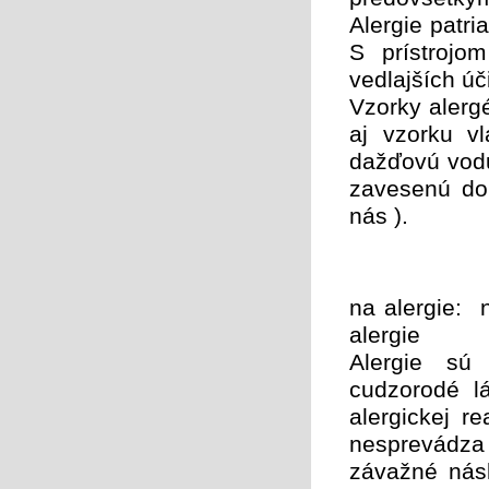
Alergie patri
S prístroj
vedlajších úč
Vzorky alergé
aj vzorku vl
dažďovú vodu
zavesenú dom
nás ).
na alergie: n
alergie
Alergie sú
cudzorodé lá
alergickej r
nesprevádza 
závažné násl