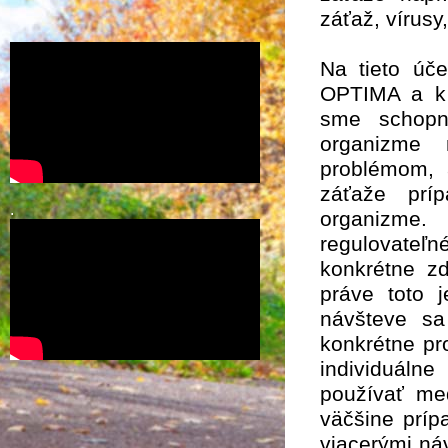
záťaž, vírusy
Na tieto úč
OPTIMA a k 
sme schopní
organizme 
problémom, 
záťaže prí
.
organizme.
regulovateľn
konkrétne zd
práve toto j
návšteve sa
konkrétne pr
individuálne
používať med
väčšine príp
viacerými ná