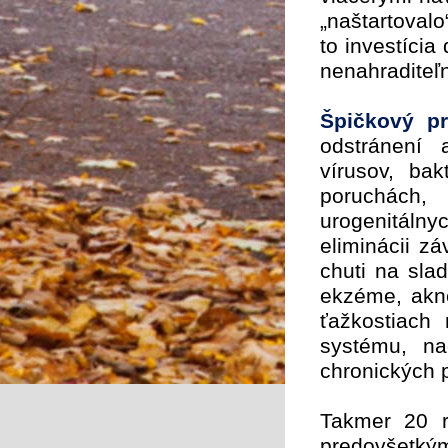
„naštartoval
to investícia
nenahraditeľ
Špičkový p
odstránení a
vírusov, bak
poruchách
urogenitálny
eliminácii zá
chuti na sla
ekzéme, akné
ťažkostiach
systému, na
chronických 
Takmer 20 r
predovšetkým